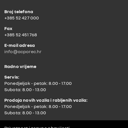
o
e
e
o
r
P
Broj telefona
k
l
+385 52 427 000
u
s
Fax
+385 52 451 768
E-mail adresa
info@acporec.hr
Radno vrijeme
Servis:
Ponedjeljak - petak: 8.00 - 17.00
Subota: 8.00 - 13.00
Prodaja novih vozila i rabljenih vozila:
Ponedjeljak - petak: 8.00 - 17.00
Subota: 8.00 - 13.00