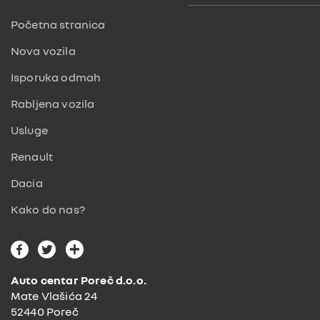
Početna stranica
Nova vozila
Isporuka odmah
Rabljena vozila
Usluge
Renault
Dacia
Kako do nas?
F
T
G
a
w
o
c
i
o
Auto centar Poreč d.o.o.
e
t
g
Mate Vlašića 24
b
t
l
52440 Poreč